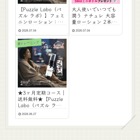
【Puzzle Labo（パ
大人使いでいつでも
ズル ラボ）】フェミ
潤う ナチュレ 大容
ニンローション：ロ
量ローション 2本
ーズ由来の成分がデ
組：自然派成分でお
2026.07.04
2026.07.04
リケートゾーンの肌
肌に優しい天然ロー
環境を整え、健やか
ション
膣トレーニング
に保ちます
★3ヶ月定期コース｜
送料無料★【Puzzle
Labo（パズル ラ
ボ）】 フェミニン
2026.06.27
ローション：デリケ
ートゾーンの「にお
い」「乾燥」などを
やさしくケアするロ