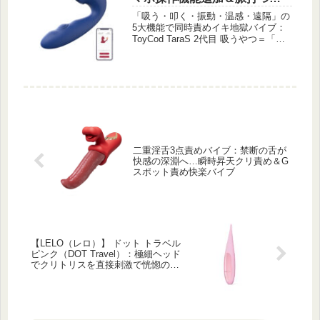
引＋温感吸い口でとろけるよ
「吸う・叩く・振動・温感・遠隔」の
うな悶絶快感バイブ
5大機能で同時責めイキ地獄バイブ：
ToyCod TaraS 2代目 吸うやつ＝「普
通じゃ満足できないアナタへ」贈る、
支配的で、没入感たっぷりな進化版
――Tara S二代目、再登場！！あの青
い猛獣が、更なる快感の境地へあなた
を誘います。「進化を続けるイキせる
特化の #吸うやつ シリーズ最新モデ
ル」！
二重淫舌3点責めバイブ：禁断の舌が
快感の深淵へ…瞬時昇天クリ責め＆G
スポット責め快楽バイブ
【LELO（レロ）】 ドット トラベル
ピンク（DOT Travel）：極細ヘッド
でクリトリスを直接刺激で恍惚の世
界へ誘うピンポイントバイブ