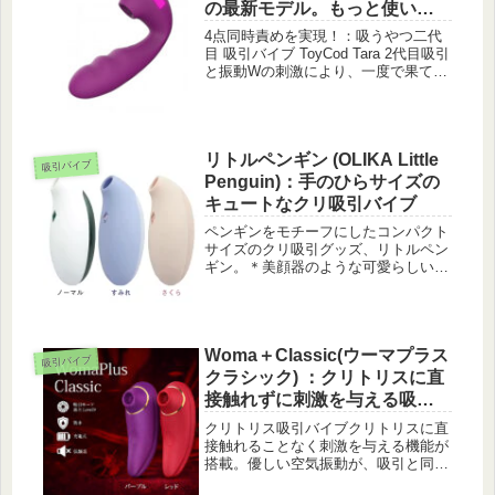
の最新モデル。もっと使いや
すく、もっと気持ち良くなり
4点同時責めを実現！：吸うやつ二代
ました
目 吸引バイブ ToyCod Tara 2代目吸引
と振動Wの刺激により、一度で果てし
ない快感をもたらしてくれるだけでな
く、さまざまな性感帯を同時攻めが可
能。Gスポットやポルチオなど好きな
ところの刺激でイくことができるトン
リトルペンギン (OLIKA Little
デモ設計です。
吸引バイブ
Penguin)：手のひらサイズの
キュートなクリ吸引バイブ
ペンギンをモチーフにしたコンパクト
サイズのクリ吸引グッズ、リトルペン
ギン。＊美顔器のような可愛らしい見
た目が女子ウケ抜群＊大人気ベストセ
ラー商品だから初めてのグッズにも◎
＊クリを吸えば思わず声が漏れるくら
いの強烈な快感片手に収まる小型タイ
Woma＋Classic(ウーマプラス
プなのに、その吸引力は最高クラス。
吸引バイブ
ラブトリップでベストセラーを誇る人
クラシック) ：クリトリスに直
気No.1のクリトリス吸引バイブです。
接触れずに刺激を与える吸引
全3色展開でお好きなカラーを選べま
＆空気振動バイブ
す。
クリトリス吸引バイブクリトリスに直
接触れることなく刺激を与える機能が
搭載。優しい空気振動が、吸引と同時
にマッサージを行い、かつてないオー