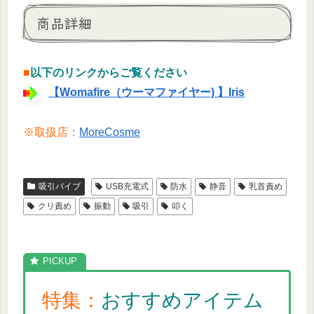
商品詳細
■
以下のリンクからご覧ください
【Womafire（ウーマファイヤー) 】Iris
※取扱店：
MoreCosme
吸引バイブ
USB充電式
防水
静音
乳首責め
クリ責め
振動
吸引
叩く
特集：
おすすめアイテム