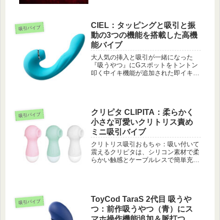
ガズムの感覚をもたらします。
CIEL：タッピングと吸引と振
吸引バイブ
動の3つの機能を搭載した高機
能バイブ
大人気の挿入と吸引が一緒になった
『吸うやつ』にGスポットをトントン
叩く中イキ機能が追加された即イキ必
至の吸引バイブ『CIEL シエル』が登
場しました！スルッと抵抗なく挿入で
きるバイブ部分の先端では繊細で強力
な振動で膣奥やポルチオを刺激！吸引
クリピタ CLIPITA：柔らかく
部分はウーマナイザーと同じ空気圧吸
吸引バイブ
引でクリトリスを優しく吸い上げ、直
小さな可愛いクリトリス責め
接触れずにオーガズムに導きます。
ミニ吸引バイブ
クリトリス吸引おもちゃ：吸い付いて
震えるクリピタは、シリコン素材で柔
らかい触感とケーブルレスで簡単充電
が特徴の吸引グッズ。かわいくて小さ
なフォルムで、スマホより超軽いサイ
ズ感が女子にも嬉しいですよね。
ToyCod TaraS 2代目 吸うや
吸引バイブ
つ：前作吸うやつ（青）にス
マホ操作機能追加＆脈打つ吸